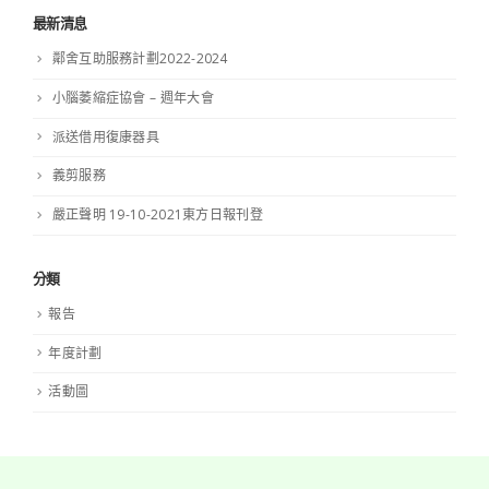
最新清息
鄰舍互助服務計劃2022-2024
小腦萎縮症協會 – 週年大會
派送借用復康器具
義剪服務
嚴正聲明 19-10-2021東方日報刊登
分類
報告
年度計劃
活動圖