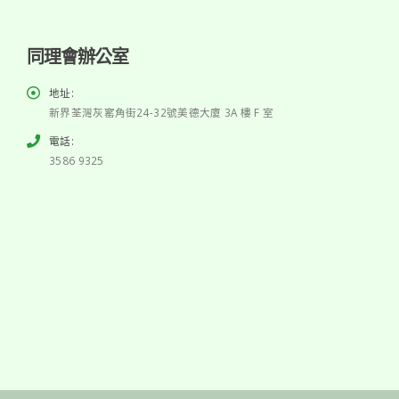
同理會辦公室
地址:
新界荃灣灰窰角街24-32號美德大廈 3A 樓 F 室
電話:
3586 9325