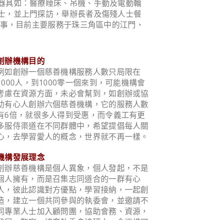
器具如：醫療睡床、吊機、手動及電動輪
士，並上門探訪，舉辦長者及傷殘人士餐
服事，目前主要服務于珠三角區中的江門、
創辦機構目的
例如創辦一個慈善機構服務人數只局限在
1000人，到1000零一個來到，可能機構會
考慮在資源方面，未必會幫到，如創辦或協
助有心人創辦六個慈善機構，它的服務人數
有6倍，就很多人得到受惠，而令義工有更
多服侍渠道在不同群體中，希望提倡每人關
心，去學習愛人的概念，世界就不再一樣。
機構發展理念
創辦慈善機構是個人異象，個人發起，不是
個人擁有，而是召集志同道合的一群有心
人，彼此認識對方優點，學習接納，一起創
造，建立一個共同參與的執委會，並邀請不
同專業人士加入顧問團，協助會務、資源，